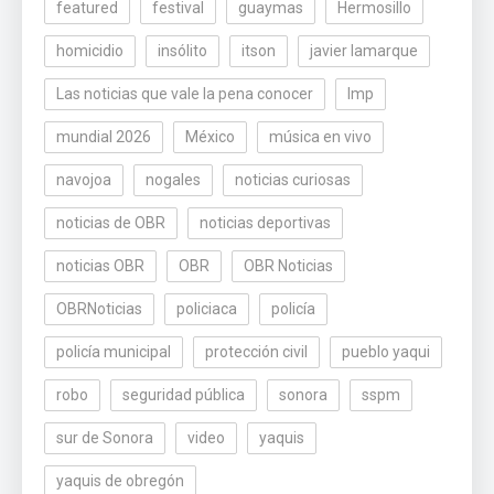
featured
festival
guaymas
Hermosillo
homicidio
insólito
itson
javier lamarque
Las noticias que vale la pena conocer
lmp
mundial 2026
México
música en vivo
navojoa
nogales
noticias curiosas
noticias de OBR
noticias deportivas
noticias OBR
OBR
OBR Noticias
OBRNoticias
policiaca
policía
policía municipal
protección civil
pueblo yaqui
robo
seguridad pública
sonora
sspm
sur de Sonora
video
yaquis
yaquis de obregón