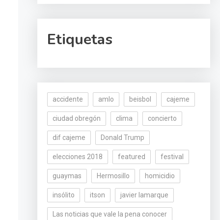
Etiquetas
accidente
amlo
beisbol
cajeme
ciudad obregón
clima
concierto
dif cajeme
Donald Trump
elecciones 2018
featured
festival
guaymas
Hermosillo
homicidio
insólito
itson
javier lamarque
Las noticias que vale la pena conocer