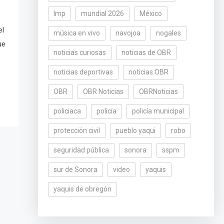
lmp
mundial 2026
México
el
música en vivo
navojoa
nogales
ue
noticias curiosas
noticias de OBR
noticias deportivas
noticias OBR
OBR
OBR Noticias
OBRNoticias
policiaca
policía
policía municipal
protección civil
pueblo yaqui
robo
seguridad pública
sonora
sspm
sur de Sonora
video
yaquis
yaquis de obregón