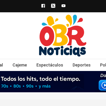
obrnoticias.com
obr noticias noticias, entretenimiento y 
al
Cajeme
Espectáculos
Deportes
Po