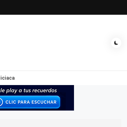
espectáculos, entrevistas con famosos, showbizz, podcast, chismes y
liciaca
mas