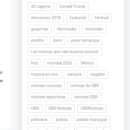
dif cajeme
Donald Trump
elecciones 2018
featured
festival
guaymas
Hermosillo
homicidio
insólito
itson
javier lamarque
Las noticias que vale la pena conocer
lmp
mundial 2026
México
el
música en vivo
navojoa
nogales
ue
noticias curiosas
noticias de OBR
noticias deportivas
noticias OBR
OBR
OBR Noticias
OBRNoticias
policiaca
policía
policía municipal