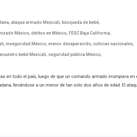
,
,
,
adana
ataque armado Mexicali
búsqueda de bebé
,
,
,
nizado México
delitos en México
FESC Baja California
,
,
,
,
li
inseguridad México
menor desaparecido
noticias nacionales
,
,
ecuestro bebé Mexicali
seguridad pública México
mas en todo el país, luego de que un comando armado irrumpiera en 
adana, llevándose a un menor de tan solo dos años de edad. El ataq