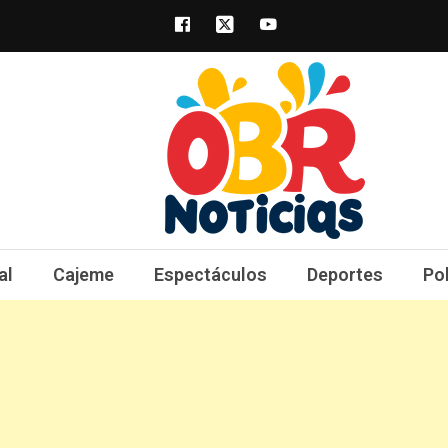
obrnoticias.com
obr noticias noticias, entretenimiento y 
al
Cajeme
Espectáculos
Deportes
Po