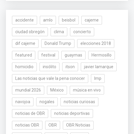
accidente
amlo
beisbol
cajeme
ciudad obregón
clima
concierto
dif cajeme
Donald Trump
elecciones 2018
featured
festival
guaymas
Hermosillo
homicidio
insólito
itson
javier lamarque
Las noticias que vale la pena conocer
lmp
mundial 2026
México
música en vivo
navojoa
nogales
noticias curiosas
noticias de OBR
noticias deportivas
noticias OBR
OBR
OBR Noticias