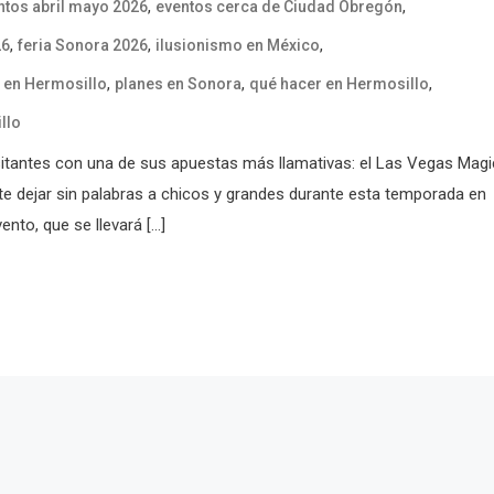
,
,
ntos abril mayo 2026
eventos cerca de Ciudad Obregón
,
,
,
26
feria Sonora 2026
ilusionismo en México
,
,
,
 en Hermosillo
planes en Sonora
qué hacer en Hermosillo
llo
itantes con una de sus apuestas más llamativas: el Las Vegas Magi
e dejar sin palabras a chicos y grandes durante esta temporada en
ento, que se llevará […]