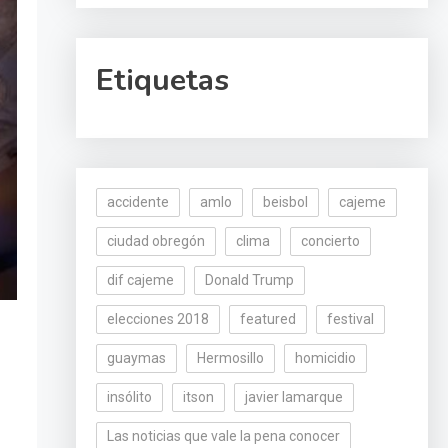
Etiquetas
accidente
amlo
beisbol
cajeme
ciudad obregón
clima
concierto
dif cajeme
Donald Trump
elecciones 2018
featured
festival
guaymas
Hermosillo
homicidio
insólito
itson
javier lamarque
Las noticias que vale la pena conocer