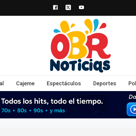
obrnoticias.com
obr noticias noticias, entretenimiento y 
al
Cajeme
Espectáculos
Deportes
Po