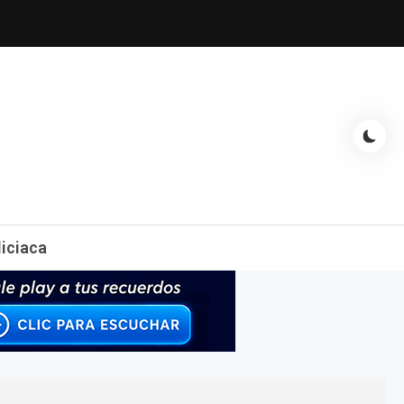
espectáculos, entrevistas con famosos, showbizz, podcast, chismes y
liciaca
mas