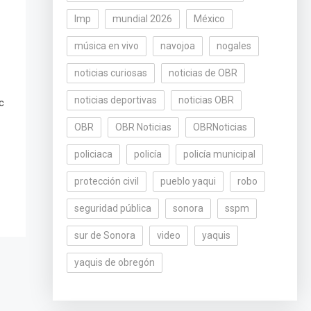
lmp
mundial 2026
México
música en vivo
navojoa
nogales
noticias curiosas
noticias de OBR
noticias deportivas
noticias OBR
c
OBR
OBR Noticias
OBRNoticias
policiaca
policía
policía municipal
protección civil
pueblo yaqui
robo
seguridad pública
sonora
sspm
sur de Sonora
video
yaquis
yaquis de obregón