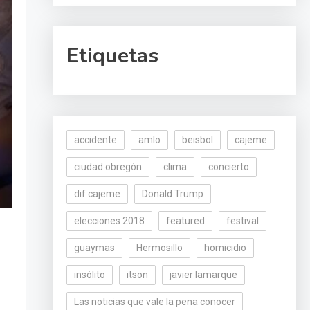
Etiquetas
accidente
amlo
beisbol
cajeme
ciudad obregón
clima
concierto
dif cajeme
Donald Trump
elecciones 2018
featured
festival
guaymas
Hermosillo
homicidio
insólito
itson
javier lamarque
Las noticias que vale la pena conocer