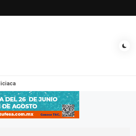
espectáculos, entrevistas con famosos, showbizz, podcast, chismes y
liciaca
mas