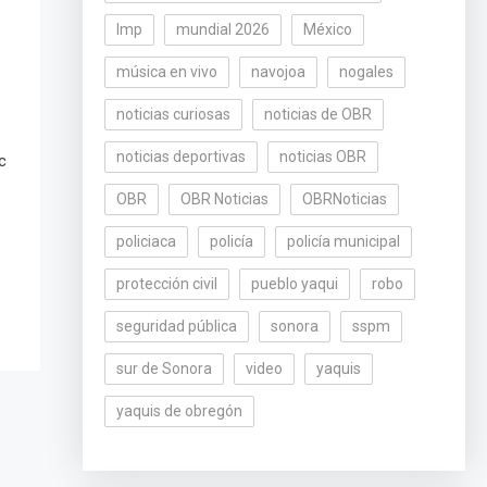
lmp
mundial 2026
México
música en vivo
navojoa
nogales
noticias curiosas
noticias de OBR
noticias deportivas
noticias OBR
c
OBR
OBR Noticias
OBRNoticias
policiaca
policía
policía municipal
protección civil
pueblo yaqui
robo
seguridad pública
sonora
sspm
sur de Sonora
video
yaquis
yaquis de obregón