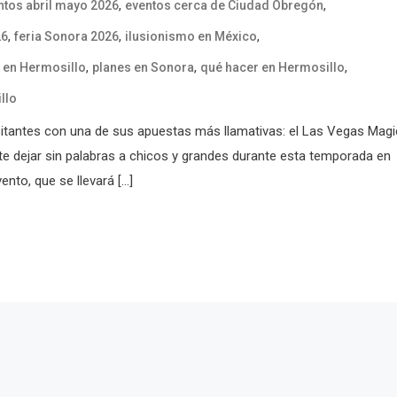
,
,
ntos abril mayo 2026
eventos cerca de Ciudad Obregón
,
,
,
26
feria Sonora 2026
ilusionismo en México
,
,
,
 en Hermosillo
planes en Sonora
qué hacer en Hermosillo
llo
itantes con una de sus apuestas más llamativas: el Las Vegas Magi
e dejar sin palabras a chicos y grandes durante esta temporada en
ento, que se llevará […]