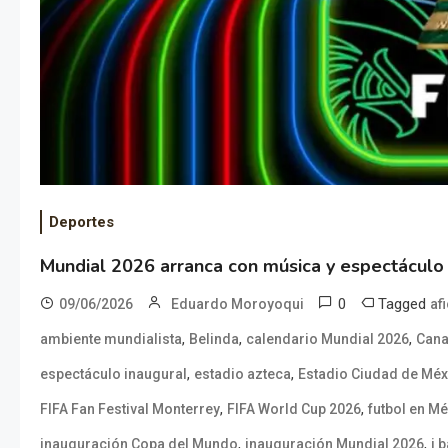
Deportes
Mundial 2026 arranca con música y espectáculo
0
Tagged
09/06/2026
Eduardo Moroyoqui
af
,
,
,
ambiente mundialista
Belinda
calendario Mundial 2026
Cana
,
,
espectáculo inaugural
estadio azteca
Estadio Ciudad de Méx
,
,
FIFA Fan Festival Monterrey
FIFA World Cup 2026
futbol en M
,
,
inauguración Copa del Mundo
inauguración Mundial 2026
j 