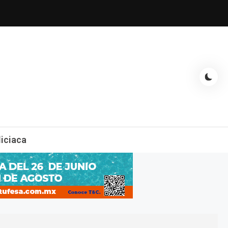
espectáculos, entrevistas con famosos, showbizz, podcast, chismes y
liciaca
mas