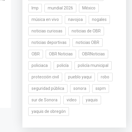
lmp
mundial 2026
México
música en vivo
navojoa
nogales
noticias curiosas
noticias de OBR
noticias deportivas
noticias OBR
OBR
OBR Noticias
OBRNoticias
policiaca
policía
policía municipal
protección civil
pueblo yaqui
robo
seguridad pública
sonora
sspm
sur de Sonora
video
yaquis
yaquis de obregón