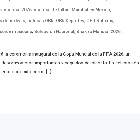
,
,
,
,
6
mundial 2026
mundial de futbol
Mundial en México
,
,
,
,
as deportivas
noticias OBR
OBR Deportes
OBR Noticias
,
,
,
ección mexicana
Selección Nacional
Shakira Mundial 2026
ará la ceremonia inaugural de la Copa Mundial de la FIFA 2026, un
 deportivos más importantes y seguidos del planeta. La celebración
rmente conocido como […]