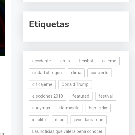
Etiquetas
accidente
amlo
beisbol
cajeme
ciudad obregón
clima
concierto
dif cajeme
Donald Trump
elecciones 2018
featured
festival
guaymas
Hermosillo
homicidio
insólito
itson
javier lamarque
Las noticias que vale la pena conocer
,
ná