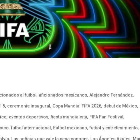
,
,
,
icionados al futbol
aficionados mexicanos
Alejandro Fernández
,
,
,
,
l 5
ceremonia inaugural
Copa Mundial FIFA 2026
debut de México
,
,
,
,
ico
eventos deportivos
fiesta mundialista
FIFA Fan Festival
,
,
,
,
éxico
futbol internacional
Futbol mexicano
futbol y entretenimiento
,
,
,
balvin
Las noticias que vale la pena conocer
Los Ángeles Azules
Ma