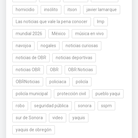
homicidio
insólito
itson
javier lamarque
Las noticias que vale la pena conocer
lmp
mundial 2026
México
música en vivo
navojoa
nogales
noticias curiosas
noticias de OBR
noticias deportivas
noticias OBR
OBR
OBR Noticias
OBRNoticias
policiaca
policía
policía municipal
protección civil
pueblo yaqui
robo
seguridad pública
sonora
sspm
sur de Sonora
video
yaquis
yaquis de obregón