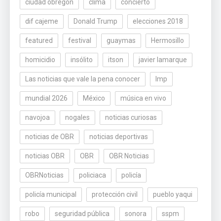
ciudad obregón
clima
concierto
dif cajeme
Donald Trump
elecciones 2018
featured
festival
guaymas
Hermosillo
homicidio
insólito
itson
javier lamarque
Las noticias que vale la pena conocer
lmp
mundial 2026
México
música en vivo
navojoa
nogales
noticias curiosas
noticias de OBR
noticias deportivas
noticias OBR
OBR
OBR Noticias
OBRNoticias
policiaca
policía
policía municipal
protección civil
pueblo yaqui
robo
seguridad pública
sonora
sspm