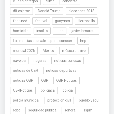
ciudad obregón
clima
concierto
dif cajeme
Donald Trump
elecciones 2018
featured
festival
guaymas
Hermosillo
homicidio
insólito
itson
javier lamarque
Las noticias que vale la pena conocer
lmp
mundial 2026
México
música en vivo
navojoa
nogales
noticias curiosas
noticias de OBR
noticias deportivas
noticias OBR
OBR
OBR Noticias
OBRNoticias
policiaca
policía
policía municipal
protección civil
pueblo yaqui
robo
seguridad pública
sonora
sspm