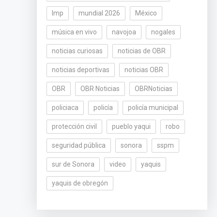
lmp
mundial 2026
México
música en vivo
navojoa
nogales
noticias curiosas
noticias de OBR
noticias deportivas
noticias OBR
OBR
OBR Noticias
OBRNoticias
policiaca
policía
policía municipal
protección civil
pueblo yaqui
robo
seguridad pública
sonora
sspm
sur de Sonora
video
yaquis
yaquis de obregón