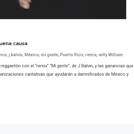
buena causa
,
,
,
,
,
,
nce
j balvin
México
mi gente
Puerto Rico
remix
willy William
eggaetón con el “remix” “Mi gente”, de J Balvin, y las ganancias que
rganizaciones caritativas que ayudarán a damnificados de México y