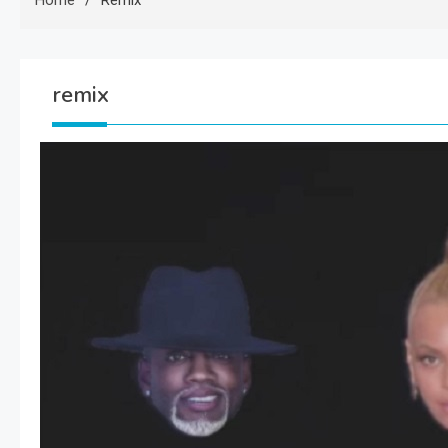
Home
Remix
remix