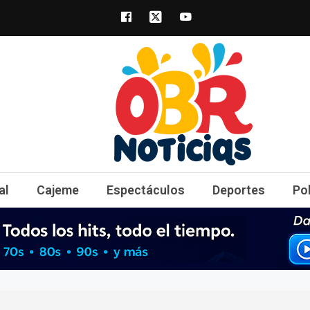
obrnoticias.com
obr noticias noticias, entretenimiento y 
al
Cajeme
Espectáculos
Deportes
Po