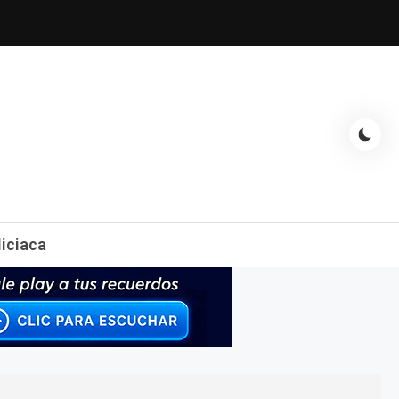
espectáculos, entrevistas con famosos, showbizz, podcast, chismes y
liciaca
mas