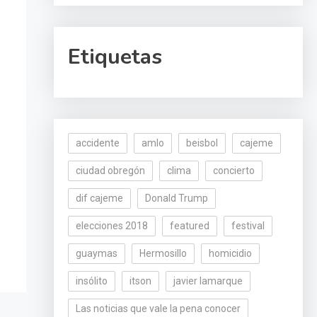
Etiquetas
accidente
amlo
beisbol
cajeme
ciudad obregón
clima
concierto
dif cajeme
Donald Trump
elecciones 2018
featured
festival
guaymas
Hermosillo
homicidio
insólito
itson
javier lamarque
Las noticias que vale la pena conocer