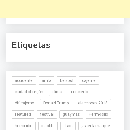
Etiquetas
accidente
amlo
beisbol
cajeme
ciudad obregón
clima
concierto
dif cajeme
Donald Trump
elecciones 2018
featured
festival
guaymas
Hermosillo
homicidio
insólito
itson
javier lamarque