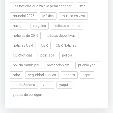
Las noticias que vale la pena conocer
lmp
mundial 2026
México
música en vivo
navojoa
nogales
noticias curiosas
noticias de OBR
noticias deportivas
noticias OBR
OBR
OBR Noticias
OBRNoticias
policiaca
policía
policía municipal
protección civil
pueblo yaqui
robo
seguridad pública
sonora
sspm
sur de Sonora
video
yaquis
yaquis de obregón