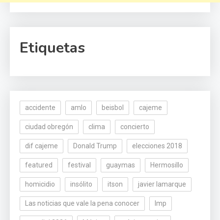
Etiquetas
accidente
amlo
beisbol
cajeme
ciudad obregón
clima
concierto
dif cajeme
Donald Trump
elecciones 2018
featured
festival
guaymas
Hermosillo
homicidio
insólito
itson
javier lamarque
Las noticias que vale la pena conocer
lmp