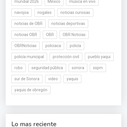
mundial 2026
México
música en vivo
navojoa
nogales
noticias curiosas
noticias de OBR
noticias deportivas
noticias OBR
OBR
OBR Noticias
OBRNoticias
policiaca
policía
policía municipal
protección civil
pueblo yaqui
robo
seguridad pública
sonora
sspm
sur de Sonora
video
yaquis
yaquis de obregón
Lo mas reciente