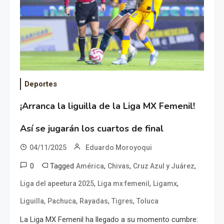
Deportes
¡Arranca la liguilla de la Liga MX Femenil!
Así se jugarán los cuartos de final
04/11/2025
Eduardo Moroyoqui
0
Tagged
,
,
,
América
Chivas
Cruz Azul y Juárez
,
,
,
Liga del apeetura 2025
Liga mx femenil
Ligamx
,
,
,
,
Liguilla
Pachuca
Rayadas
Tigres
Toluca
La Liga MX Femenil ha llegado a su momento cumbre: