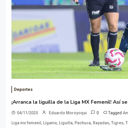
Deportes
¡Arranca la liguilla de la Liga MX Femenil! Así se
0
Tagged
04/11/2025
Eduardo Moroyoqui
Am
,
,
,
,
,
,
Liga mx femenil
Ligamx
Liguilla
Pachuca
Rayadas
Tigres
T