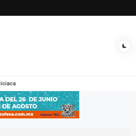
espectáculos, entrevistas con famosos, showbizz, podcast, chismes y
liciaca
mas