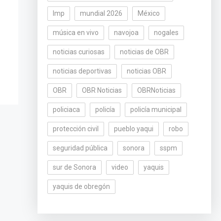
lmp
mundial 2026
México
música en vivo
navojoa
nogales
noticias curiosas
noticias de OBR
noticias deportivas
noticias OBR
OBR
OBR Noticias
OBRNoticias
policiaca
policía
policía municipal
protección civil
pueblo yaqui
robo
seguridad pública
sonora
sspm
sur de Sonora
video
yaquis
yaquis de obregón