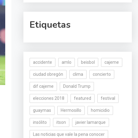
Etiquetas
accidente
amlo
beisbol
cajeme
ciudad obregón
clima
concierto
dif cajeme
Donald Trump
elecciones 2018
featured
festival
guaymas
Hermosillo
homicidio
insólito
itson
javier lamarque
Las noticias que vale la pena conocer