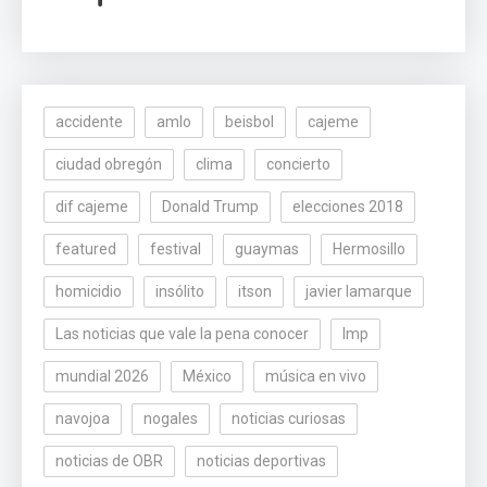
accidente
amlo
beisbol
cajeme
ciudad obregón
clima
concierto
dif cajeme
Donald Trump
elecciones 2018
featured
festival
guaymas
Hermosillo
homicidio
insólito
itson
javier lamarque
Las noticias que vale la pena conocer
lmp
mundial 2026
México
música en vivo
navojoa
nogales
noticias curiosas
noticias de OBR
noticias deportivas