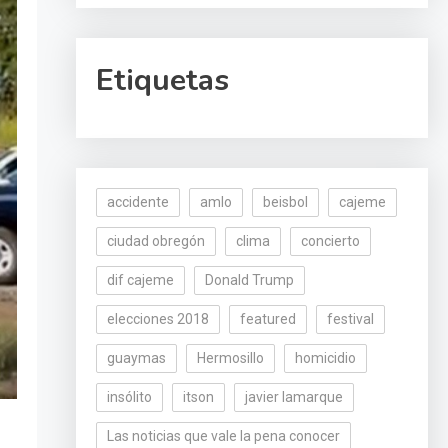
Etiquetas
accidente
amlo
beisbol
cajeme
ciudad obregón
clima
concierto
dif cajeme
Donald Trump
elecciones 2018
featured
festival
guaymas
Hermosillo
homicidio
insólito
itson
javier lamarque
Las noticias que vale la pena conocer