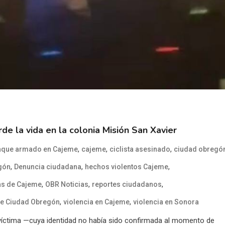
de la vida en la colonia Misión San Xavier
,
,
,
aque armado en Cajeme
cajeme
ciclista asesinado
ciudad obregó
,
,
,
gón
Denuncia ciudadana
hechos violentos Cajeme
,
,
,
as de Cajeme
OBR Noticias
reportes ciudadanos
,
,
de Ciudad Obregón
violencia en Cajeme
violencia en Sonora
 víctima —cuya identidad no había sido confirmada al momento de