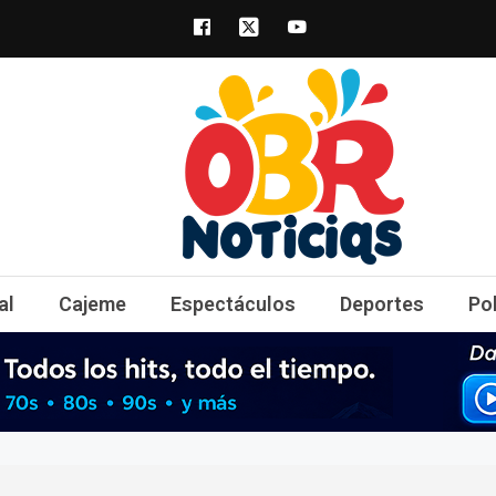
obrnoticias.com
obr noticias noticias, entretenimiento y 
al
Cajeme
Espectáculos
Deportes
Po