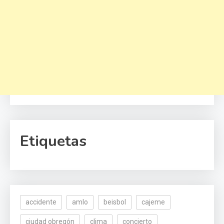
Etiquetas
accidente
amlo
beisbol
cajeme
ciudad obregón
clima
concierto