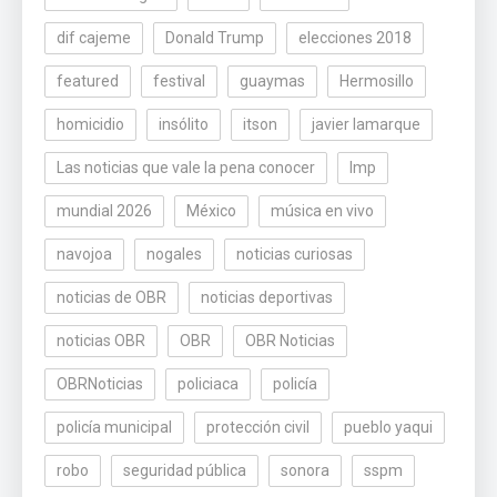
dif cajeme
Donald Trump
elecciones 2018
featured
festival
guaymas
Hermosillo
homicidio
insólito
itson
javier lamarque
Las noticias que vale la pena conocer
lmp
mundial 2026
México
música en vivo
navojoa
nogales
noticias curiosas
noticias de OBR
noticias deportivas
noticias OBR
OBR
OBR Noticias
OBRNoticias
policiaca
policía
policía municipal
protección civil
pueblo yaqui
robo
seguridad pública
sonora
sspm