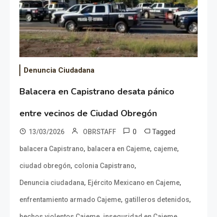
Denuncia Ciudadana
Balacera en Capistrano desata pánico
entre vecinos de Ciudad Obregón
0
Tagged
13/03/2026
OBRSTAFF
,
,
,
balacera Capistrano
balacera en Cajeme
cajeme
,
,
ciudad obregón
colonia Capistrano
,
,
Denuncia ciudadana
Ejército Mexicano en Cajeme
,
,
enfrentamiento armado Cajeme
gatilleros detenidos
,
,
hechos violentos Cajeme
inseguridad en Cajeme