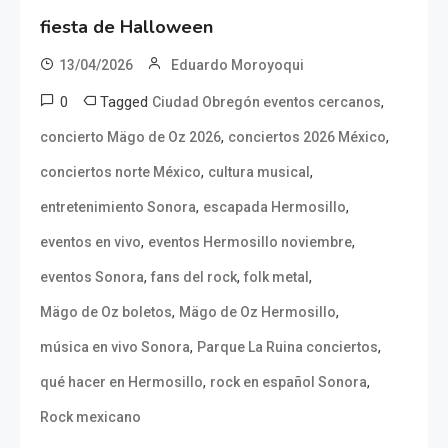
fiesta de Halloween
13/04/2026
Eduardo Moroyoqui
0
Tagged
,
Ciudad Obregón eventos cercanos
,
,
concierto Mägo de Oz 2026
conciertos 2026 México
,
,
conciertos norte México
cultura musical
,
,
entretenimiento Sonora
escapada Hermosillo
,
,
eventos en vivo
eventos Hermosillo noviembre
,
,
,
eventos Sonora
fans del rock
folk metal
,
,
Mägo de Oz boletos
Mägo de Oz Hermosillo
,
,
música en vivo Sonora
Parque La Ruina conciertos
,
,
qué hacer en Hermosillo
rock en español Sonora
Rock mexicano