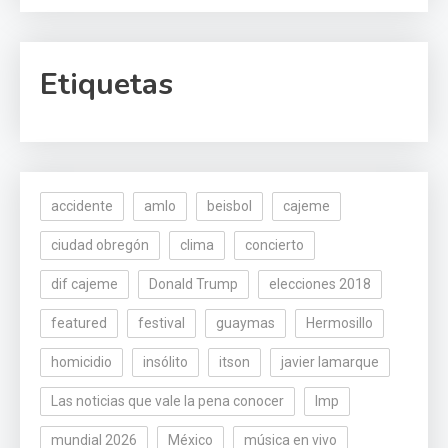
Etiquetas
accidente
amlo
beisbol
cajeme
ciudad obregón
clima
concierto
dif cajeme
Donald Trump
elecciones 2018
featured
festival
guaymas
Hermosillo
homicidio
insólito
itson
javier lamarque
Las noticias que vale la pena conocer
lmp
mundial 2026
México
música en vivo