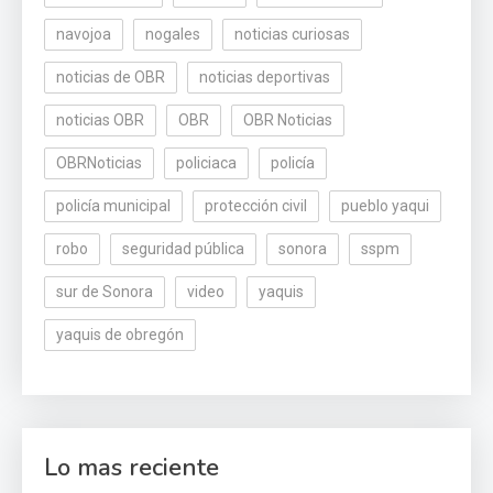
navojoa
nogales
noticias curiosas
noticias de OBR
noticias deportivas
noticias OBR
OBR
OBR Noticias
OBRNoticias
policiaca
policía
policía municipal
protección civil
pueblo yaqui
robo
seguridad pública
sonora
sspm
sur de Sonora
video
yaquis
yaquis de obregón
Lo mas reciente