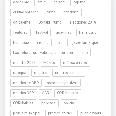
accidente
amlo
beisbol
cajeme
ciudad obregón
clima
concierto
dif cajeme
Donald Trump
elecciones 2018
featured
festival
guaymas
Hermosillo
homicidio
insólito
itson
javier lamarque
Las noticias que vale la pena conocer
lmp
mundial 2026
México
música en vivo
navojoa
nogales
noticias curiosas
noticias de OBR
noticias deportivas
noticias OBR
OBR
OBR Noticias
OBRNoticias
policiaca
policía
policía municipal
protección civil
pueblo yaqui