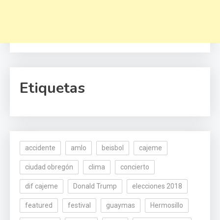
Etiquetas
accidente
amlo
beisbol
cajeme
ciudad obregón
clima
concierto
dif cajeme
Donald Trump
elecciones 2018
featured
festival
guaymas
Hermosillo