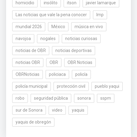
homicidio
insólito
itson
javier lamarque
Las noticias que vale la pena conocer
lmp
mundial 2026
México
música en vivo
navojoa
nogales
noticias curiosas
noticias de OBR
noticias deportivas
noticias OBR
OBR
OBR Noticias
OBRNoticias
policiaca
policía
policía municipal
protección civil
pueblo yaqui
robo
seguridad pública
sonora
sspm
sur de Sonora
video
yaquis
yaquis de obregón