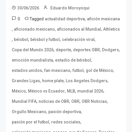
30/06/2026
Eduardo Moroyoqui
0
Tagged
,
actualidad deportiva
afición mexicana
,
,
,
aficionado mexicano
aficionados al Mundial
Athletics
,
,
,
,
béisbol
béisbol y futbol
celebración viral
,
,
,
,
Copa del Mundo 2026
deporte
deportes OBR
Dodgers
,
,
emoción mundialista
estadio de béisbol
,
,
,
,
estados unidos
fan mexicano
futbol
gol de México
,
,
,
Grandes Ligas
home plate
Los Angeles Dodgers
,
,
,
,
México
México vs Ecuador
MLB
mundial 2026
,
,
,
,
Mundial FIFA
noticias de OBR
OBR
OBR Noticias
,
,
Orgullo Mexicano
pasión deportiva
,
,
pasión por el futbol
redes sociales