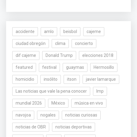
accidente
amlo
beisbol
cajeme
ciudad obregón
clima
concierto
dif cajeme
Donald Trump
elecciones 2018
featured
festival
guaymas
Hermosillo
homicidio
insólito
itson
javier lamarque
Las noticias que vale la pena conocer
lmp
mundial 2026
México
música en vivo
navojoa
nogales
noticias curiosas
noticias de OBR
noticias deportivas