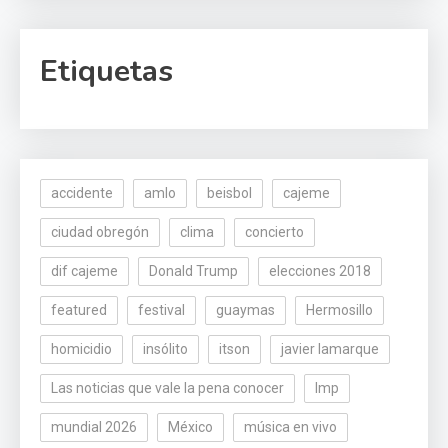
Etiquetas
accidente
amlo
beisbol
cajeme
ciudad obregón
clima
concierto
dif cajeme
Donald Trump
elecciones 2018
featured
festival
guaymas
Hermosillo
homicidio
insólito
itson
javier lamarque
Las noticias que vale la pena conocer
lmp
mundial 2026
México
música en vivo