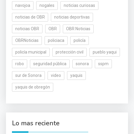
navojoa
nogales
noticias curiosas
noticias de OBR
noticias deportivas
noticias OBR
OBR
OBR Noticias
OBRNoticias
policiaca
policía
policía municipal
protección civil
pueblo yaqui
robo
seguridad pública
sonora
sspm
sur de Sonora
video
yaquis
yaquis de obregón
Lo mas reciente