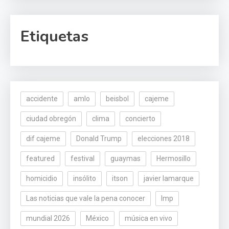
Etiquetas
accidente
amlo
beisbol
cajeme
ciudad obregón
clima
concierto
dif cajeme
Donald Trump
elecciones 2018
featured
festival
guaymas
Hermosillo
homicidio
insólito
itson
javier lamarque
Las noticias que vale la pena conocer
lmp
mundial 2026
México
música en vivo