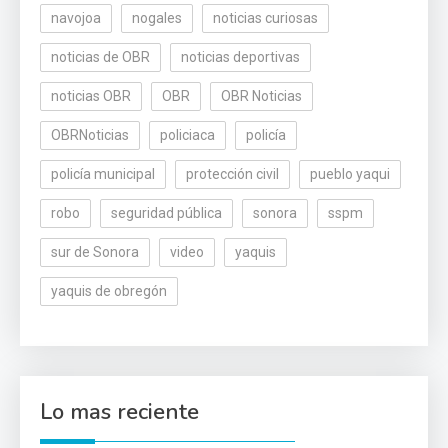
navojoa
nogales
noticias curiosas
noticias de OBR
noticias deportivas
noticias OBR
OBR
OBR Noticias
OBRNoticias
policiaca
policía
policía municipal
protección civil
pueblo yaqui
robo
seguridad pública
sonora
sspm
sur de Sonora
video
yaquis
yaquis de obregón
Lo mas reciente