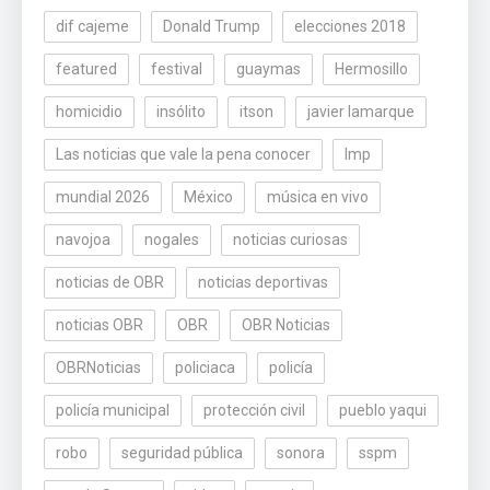
dif cajeme
Donald Trump
elecciones 2018
featured
festival
guaymas
Hermosillo
homicidio
insólito
itson
javier lamarque
Las noticias que vale la pena conocer
lmp
mundial 2026
México
música en vivo
navojoa
nogales
noticias curiosas
noticias de OBR
noticias deportivas
noticias OBR
OBR
OBR Noticias
OBRNoticias
policiaca
policía
policía municipal
protección civil
pueblo yaqui
robo
seguridad pública
sonora
sspm