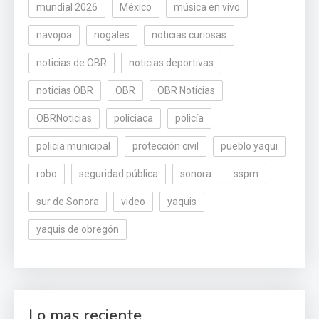
mundial 2026
México
música en vivo
navojoa
nogales
noticias curiosas
noticias de OBR
noticias deportivas
noticias OBR
OBR
OBR Noticias
OBRNoticias
policiaca
policía
policía municipal
protección civil
pueblo yaqui
robo
seguridad pública
sonora
sspm
sur de Sonora
video
yaquis
yaquis de obregón
Lo mas reciente