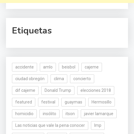
Etiquetas
accidente
amlo
beisbol
cajeme
ciudad obregón
clima
concierto
dif cajeme
Donald Trump
elecciones 2018
featured
festival
guaymas
Hermosillo
homicidio
insólito
itson
javier lamarque
Las noticias que vale la pena conocer
lmp