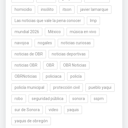
homicidio
insólito
itson
javier lamarque
Las noticias que vale la pena conocer
lmp
mundial 2026
México
música en vivo
navojoa
nogales
noticias curiosas
noticias de OBR
noticias deportivas
noticias OBR
OBR
OBR Noticias
OBRNoticias
policiaca
policía
policía municipal
protección civil
pueblo yaqui
robo
seguridad pública
sonora
sspm
sur de Sonora
video
yaquis
yaquis de obregón