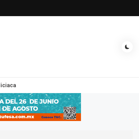
espectáculos, entrevistas con famosos, showbizz, podcast, chismes y
liciaca
mas