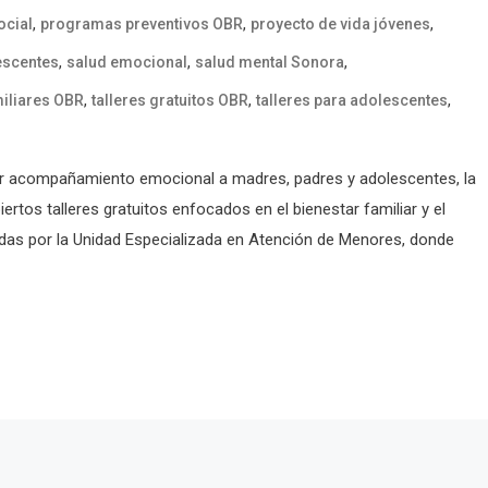
,
,
,
ocial
programas preventivos OBR
proyecto de vida jóvenes
,
,
,
escentes
salud emocional
salud mental Sonora
,
,
,
miliares OBR
talleres gratuitos OBR
talleres para adolescentes
ecer acompañamiento emocional a madres, padres y adolescentes, la
rtos talleres gratuitos enfocados en el bienestar familiar y el
adas por la Unidad Especializada en Atención de Menores, donde