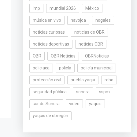
lmp
mundial 2026
México
música en vivo
navojoa
nogales
noticias curiosas
noticias de OBR
noticias deportivas
noticias OBR
OBR
OBR Noticias
OBRNoticias
policiaca
policía
policía municipal
protección civil
pueblo yaqui
robo
seguridad pública
sonora
sspm
sur de Sonora
video
yaquis
yaquis de obregón