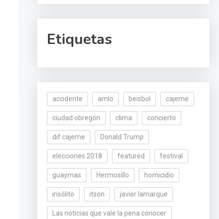
Etiquetas
accidente
amlo
beisbol
cajeme
ciudad obregón
clima
concierto
dif cajeme
Donald Trump
elecciones 2018
featured
festival
guaymas
Hermosillo
homicidio
insólito
itson
javier lamarque
Las noticias que vale la pena conocer