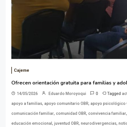
Cajeme
Ofrecen orientación gratuita para familias y a
0
Tagged
14/05/2026
Eduardo Moroyoqui
ac
,
,
apoyo a familias
apoyo comunitario OBR
apoyo psicológico
,
,
comunicación familiar
comunidad OBR
convivencia familiar
,
,
,
educación emocional
juventud OBR
neurodivergencias
noti