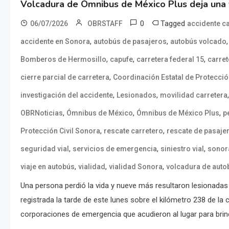
Volcadura de Ómnibus de México Plus deja una 
0
Tagged
06/07/2026
OBRSTAFF
accidente c
,
,
accidente en Sonora
autobús de pasajeros
autobús volcado
,
,
,
Bomberos de Hermosillo
capufe
carretera federal 15
carre
,
cierre parcial de carretera
Coordinación Estatal de Protección
,
,
investigación del accidente
Lesionados
movilidad carretera
,
,
,
OBRNoticias
Ómnibus de México
Ómnibus de México Plus
p
,
,
Protección Civil Sonora
rescate carretero
rescate de pasaje
,
,
,
seguridad vial
servicios de emergencia
siniestro vial
sonor
,
,
,
viaje en autobús
vialidad
vialidad Sonora
volcadura de auto
Una persona perdió la vida y nueve más resultaron lesionadas
registrada la tarde de este lunes sobre el kilómetro 238 de l
corporaciones de emergencia que acudieron al lugar para brind