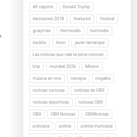
dif cajeme
Donald Trump
elecciones 2018
featured
festival
guaymas
Hermosillo
homicidio
,
a
insólito
itson
javier lamarque
Las noticias que vale la pena conocer
lmp
mundial 2026
México
música en vivo
navojoa
nogales
noticias curiosas
noticias de OBR
noticias deportivas
noticias OBR
OBR
OBR Noticias
OBRNoticias
policiaca
policía
policía municipal