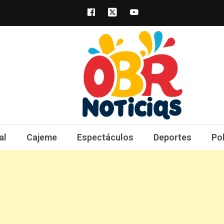
obrnoticias.com
obr noticias noticias, entretenimiento y 
al
Cajeme
Espectáculos
Deportes
Po