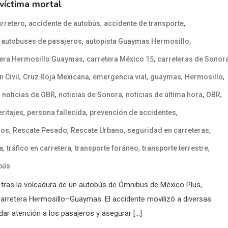
víctima mortal
,
,
,
arretero
accidente de autobús
accidente de transporte
,
,
,
autobuses de pasajeros
autopista Guaymas Hermosillo
,
,
tera Hermosillo Guaymas
carretera México 15
carreteras de Sonor
,
,
,
,
,
 Civil
Cruz Roja Mexicana
emergencia vial
guaymas
Hermosillo
,
,
,
,
,
noticias de OBR
noticias de Sonora
noticias de última hora
OBR
,
,
,
eritajes
persona fallecida
prevención de accidentes
,
,
,
,
ros
Rescate Pesado
Rescate Urbano
seguridad en carreteras
,
,
,
,
a
tráfico en carretera
transporte foráneo
transporte terrestre
bús
 tras la volcadura de un autobús de Ómnibus de México Plus,
a carretera Hermosillo–Guaymas. El accidente movilizó a diversas
ar atención a los pasajeros y asegurar […]