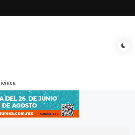
espectáculos, entrevistas con famosos, showbizz, podcast, chismes y
liciaca
mas