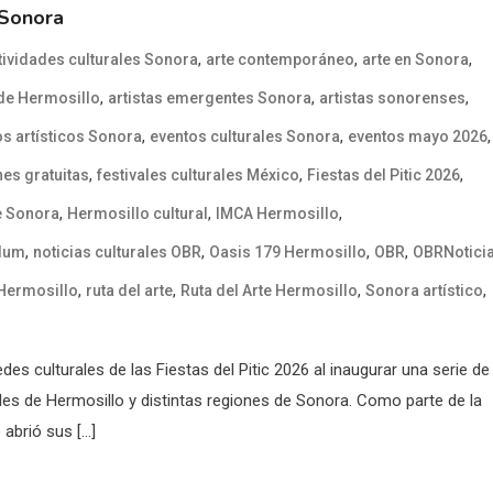
 Sonora
,
,
,
tividades culturales Sonora
arte contemporáneo
arte en Sonora
,
,
,
 de Hermosillo
artistas emergentes Sonora
artistas sonorenses
,
,
,
s artísticos Sonora
eventos culturales Sonora
eventos mayo 2026
,
,
,
es gratuitas
festivales culturales México
Fiestas del Pitic 2026
,
,
,
e Sonora
Hermosillo cultural
IMCA Hermosillo
,
,
,
,
élum
noticias culturales OBR
Oasis 179 Hermosillo
OBR
OBRNotici
,
,
,
,
 Hermosillo
ruta del arte
Ruta del Arte Hermosillo
Sonora artístico
des culturales de las Fiestas del Pitic 2026 al inaugurar una serie de
ales de Hermosillo y distintas regiones de Sonora. Como parte de la
 abrió sus […]