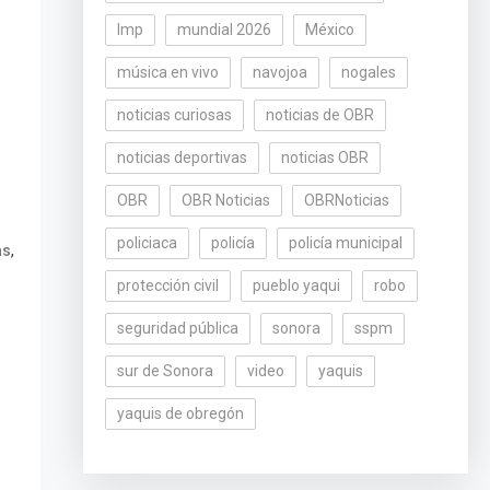
lmp
mundial 2026
México
música en vivo
navojoa
nogales
noticias curiosas
noticias de OBR
noticias deportivas
noticias OBR
OBR
OBR Noticias
OBRNoticias
policiaca
policía
policía municipal
,
as
protección civil
pueblo yaqui
robo
seguridad pública
sonora
sspm
sur de Sonora
video
yaquis
yaquis de obregón