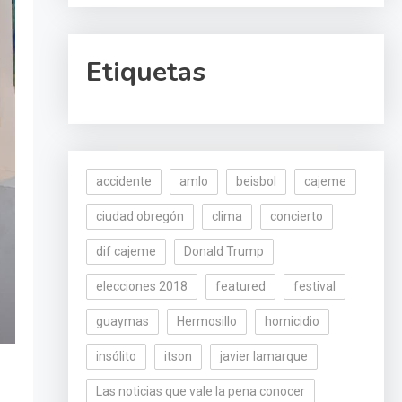
Etiquetas
accidente
amlo
beisbol
cajeme
ciudad obregón
clima
concierto
dif cajeme
Donald Trump
elecciones 2018
featured
festival
guaymas
Hermosillo
homicidio
insólito
itson
javier lamarque
Las noticias que vale la pena conocer