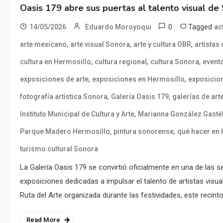
Oasis 179 abre sus puertas al talento visual de
0
Tagged
14/05/2026
Eduardo Moroyoqui
ac
,
,
,
arte mexicano
arte visual Sonora
arte y cultura OBR
artistas
,
,
,
cultura en Hermosillo
cultura regional
cultura Sonora
evento
,
,
exposiciones de arte
exposiciones en Hermosillo
exposicion
,
,
fotografía artística Sonora
Galería Oasis 179
galerías de art
,
Instituto Municipal de Cultura y Arte
Marianna González Gast
,
,
Parque Madero Hermosillo
pintura sonorense
qué hacer en
turismo cultural Sonora
La Galería Oasis 179 se convirtió oficialmente en una de las se
exposiciones dedicadas a impulsar el talento de artistas visu
Ruta del Arte organizada durante las festividades, este recinto
Read More