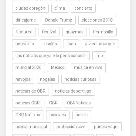
ciudad obregón
clima
concierto
dif cajeme
Donald Trump
elecciones 2018
featured
festival
guaymas
Hermosillo
homicidio
insólito
itson
javier lamarque
Las noticias que vale la pena conocer
lmp
mundial 2026
México
música en vivo
navojoa
nogales
noticias curiosas
noticias de OBR
noticias deportivas
noticias OBR
OBR
OBRNoticias
OBR Noticias
policiaca
policía
policía municipal
protección civil
pueblo yaqui