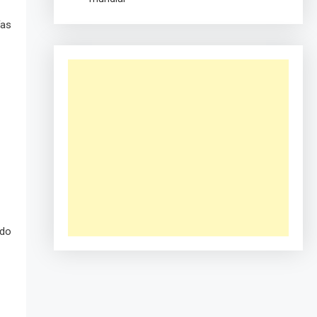
ías
ndo