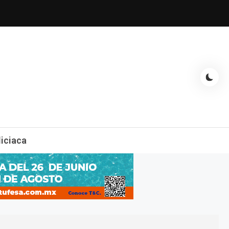
espectáculos, entrevistas con famosos, showbizz, podcast, chismes y
liciaca
mas