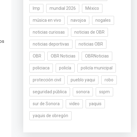
lmp
mundial 2026
México
música en vivo
navojoa
nogales
noticias curiosas
noticias de OBR
los
noticias deportivas
noticias OBR
OBR
OBR Noticias
OBRNoticias
policiaca
policía
policía municipal
protección civil
pueblo yaqui
robo
seguridad pública
sonora
sspm
sur de Sonora
video
yaquis
yaquis de obregón