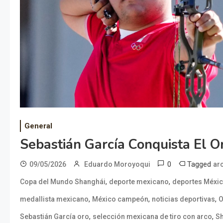
General
Sebastián García Conquista El O
0
Tagged
09/05/2026
Eduardo Moroyoqui
ar
,
,
Copa del Mundo Shanghái
deporte mexicano
deportes Méxi
,
,
,
medallista mexicano
México campeón
noticias deportivas
O
,
,
Sebastián García oro
selección mexicana de tiro con arco
Sh