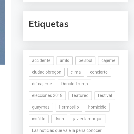
Etiquetas
accidente
amlo
beisbol
cajeme
ciudad obregón
clima
concierto
dif cajeme
Donald Trump
elecciones 2018
featured
festival
guaymas
Hermosillo
homicidio
insólito
itson
javier lamarque
Las noticias que vale la pena conocer