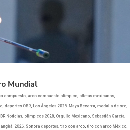
ro Mundial
,
,
,
co compuesto
arco compuesto olímpico
atletas mexicanos
,
,
,
,
,
co
deportes OBR
Los Ángeles 2028
Maya Becerra
medalla de oro
,
,
,
,
BR Noticias
olimpicos 2028
Orgullo Mexicano
Sebastián García
,
,
,
,
anghái 2026
Sonora deportes
tiro con arco
tiro con arco México