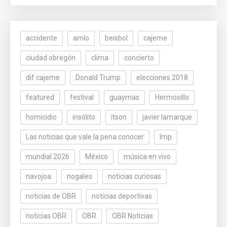
accidente
amlo
beisbol
cajeme
ciudad obregón
clima
concierto
dif cajeme
Donald Trump
elecciones 2018
featured
festival
guaymas
Hermosillo
homicidio
insólito
itson
javier lamarque
Las noticias que vale la pena conocer
lmp
mundial 2026
México
música en vivo
navojoa
nogales
noticias curiosas
noticias de OBR
noticias deportivas
noticias OBR
OBR
OBR Noticias