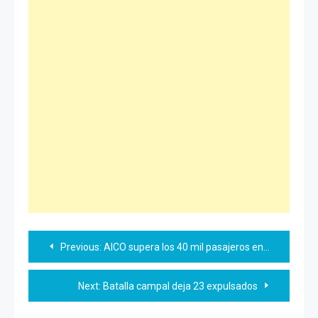
Navegación
Previous:
AICO supera los 40 mil pasajeros en mayo
de
Next:
Batalla campal deja 23 expulsados
entradas