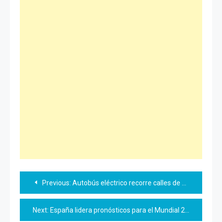
Navegación
Previous:
Autobús eléctrico recorre calles de OBR
de
Next:
España lidera pronósticos para el Mundial 2026
entradas