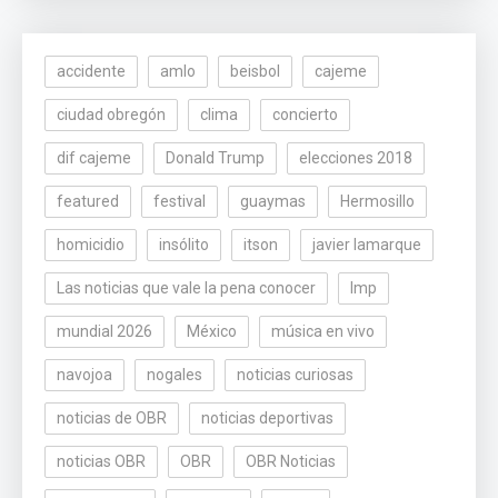
accidente
amlo
beisbol
cajeme
ciudad obregón
clima
concierto
dif cajeme
Donald Trump
elecciones 2018
featured
festival
guaymas
Hermosillo
homicidio
insólito
itson
javier lamarque
Las noticias que vale la pena conocer
lmp
mundial 2026
México
música en vivo
navojoa
nogales
noticias curiosas
noticias de OBR
noticias deportivas
noticias OBR
OBR
OBR Noticias