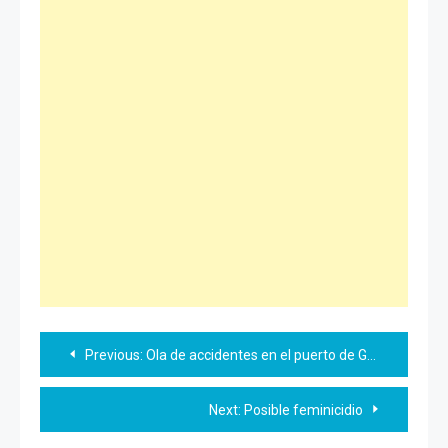
Navegación
Previous:
Ola de accidentes en el puerto de Guaymas
de
Next:
Posible feminicidio
entradas