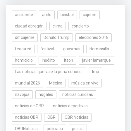
accidente
amlo
beisbol
cajeme
ciudad obregón
clima
concierto
dif cajeme
Donald Trump
elecciones 2018
featured
festival
guaymas
Hermosillo
homicidio
insólito
itson
javier lamarque
Las noticias que vale la pena conocer
lmp
mundial 2026
México
música en vivo
navojoa
nogales
noticias curiosas
noticias de OBR
noticias deportivas
noticias OBR
OBR
OBR Noticias
OBRNoticias
policiaca
policía