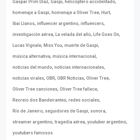
,
,
,
Gaspar Prim Díaz
Gaspi
helicóptero accidentado
,
,
,
homenaje a Gaspi
homenaje a Oliver Tree
Hurt
,
,
,
Ibai Llanos
influencer argentino
influencers
,
,
,
investigación aérea
La velada del año
Life Goes On
,
,
,
Lucas Vignale
Miss You
muerte de Gaspi
,
,
música alternativa
música internacional
,
,
noticias del mundo
noticias internacionales
,
,
,
,
noticias virales
OBR
OBR Noticias
Oliver Tree
,
,
Oliver Tree canciones
Oliver Tree fallece
,
,
Recreio dos Bandeirantes
redes sociales
,
,
,
Río de Janeiro
seguidores de Gaspi
sonora
,
,
,
streamer argentino
tragedia aérea
youtuber argentino
youtubers famosos