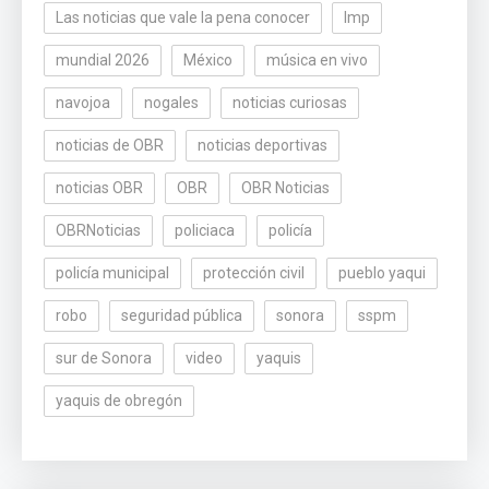
Las noticias que vale la pena conocer
lmp
mundial 2026
México
música en vivo
navojoa
nogales
noticias curiosas
noticias de OBR
noticias deportivas
noticias OBR
OBR
OBR Noticias
OBRNoticias
policiaca
policía
policía municipal
protección civil
pueblo yaqui
robo
seguridad pública
sonora
sspm
sur de Sonora
video
yaquis
yaquis de obregón