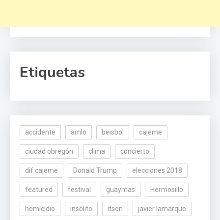
Etiquetas
accidente
amlo
beisbol
cajeme
ciudad obregón
clima
concierto
dif cajeme
Donald Trump
elecciones 2018
featured
festival
guaymas
Hermosillo
homicidio
insólito
itson
javier lamarque