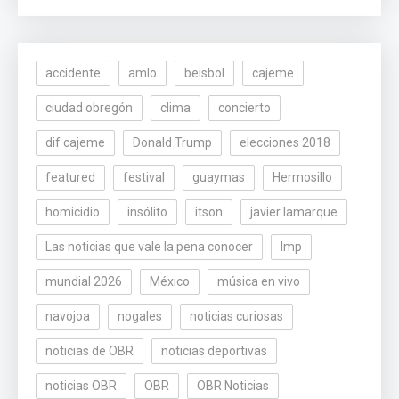
accidente
amlo
beisbol
cajeme
ciudad obregón
clima
concierto
dif cajeme
Donald Trump
elecciones 2018
featured
festival
guaymas
Hermosillo
homicidio
insólito
itson
javier lamarque
Las noticias que vale la pena conocer
lmp
mundial 2026
México
música en vivo
navojoa
nogales
noticias curiosas
noticias de OBR
noticias deportivas
noticias OBR
OBR
OBR Noticias