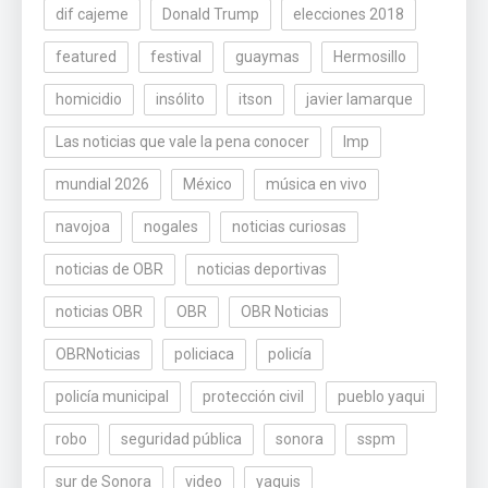
dif cajeme
Donald Trump
elecciones 2018
featured
festival
guaymas
Hermosillo
homicidio
insólito
itson
javier lamarque
Las noticias que vale la pena conocer
lmp
mundial 2026
México
música en vivo
navojoa
nogales
noticias curiosas
noticias de OBR
noticias deportivas
noticias OBR
OBR
OBR Noticias
OBRNoticias
policiaca
policía
policía municipal
protección civil
pueblo yaqui
robo
seguridad pública
sonora
sspm
sur de Sonora
video
yaquis