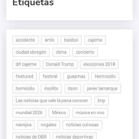
Etiquetas
accidente
amlo
beisbol
cajeme
ciudad obregón
clima
concierto
dif cajeme
Donald Trump
elecciones 2018
featured
festival
guaymas
Hermosillo
homicidio
insólito
itson
javier lamarque
Las noticias que vale la pena conocer
lmp
mundial 2026
México
música en vivo
navojoa
nogales
noticias curiosas
noticias de OBR
noticias deportivas