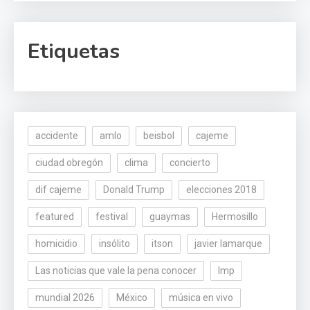
Etiquetas
accidente
amlo
beisbol
cajeme
ciudad obregón
clima
concierto
dif cajeme
Donald Trump
elecciones 2018
featured
festival
guaymas
Hermosillo
homicidio
insólito
itson
javier lamarque
Las noticias que vale la pena conocer
lmp
mundial 2026
México
música en vivo