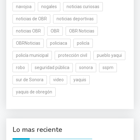
navojoa
nogales
noticias curiosas
noticias de OBR
noticias deportivas
noticias OBR
OBR
OBR Noticias
OBRNoticias
policiaca
policía
policía municipal
protección civil
pueblo yaqui
robo
seguridad pública
sonora
sspm
sur de Sonora
video
yaquis
yaquis de obregón
Lo mas reciente