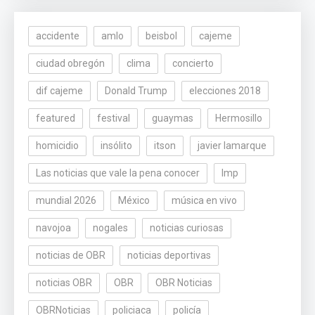
accidente
amlo
beisbol
cajeme
ciudad obregón
clima
concierto
dif cajeme
Donald Trump
elecciones 2018
featured
festival
guaymas
Hermosillo
homicidio
insólito
itson
javier lamarque
Las noticias que vale la pena conocer
lmp
mundial 2026
México
música en vivo
navojoa
nogales
noticias curiosas
noticias de OBR
noticias deportivas
noticias OBR
OBR
OBR Noticias
OBRNoticias
policiaca
policía