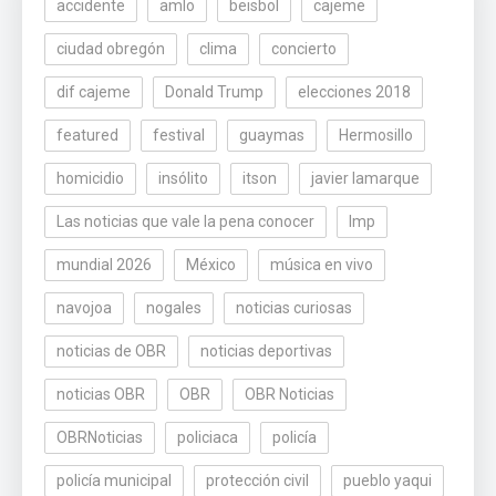
accidente
amlo
beisbol
cajeme
ciudad obregón
clima
concierto
dif cajeme
Donald Trump
elecciones 2018
featured
festival
guaymas
Hermosillo
homicidio
insólito
itson
javier lamarque
Las noticias que vale la pena conocer
lmp
mundial 2026
México
música en vivo
navojoa
nogales
noticias curiosas
noticias de OBR
noticias deportivas
noticias OBR
OBR
OBR Noticias
OBRNoticias
policiaca
policía
policía municipal
protección civil
pueblo yaqui