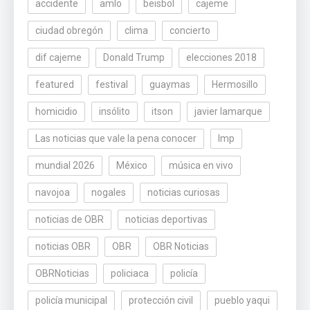
accidente
amlo
beisbol
cajeme
ciudad obregón
clima
concierto
dif cajeme
Donald Trump
elecciones 2018
featured
festival
guaymas
Hermosillo
homicidio
insólito
itson
javier lamarque
Las noticias que vale la pena conocer
lmp
mundial 2026
México
música en vivo
navojoa
nogales
noticias curiosas
noticias de OBR
noticias deportivas
noticias OBR
OBR
OBR Noticias
OBRNoticias
policiaca
policía
policía municipal
protección civil
pueblo yaqui