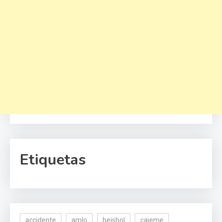
Etiquetas
accidente
amlo
beisbol
cajeme