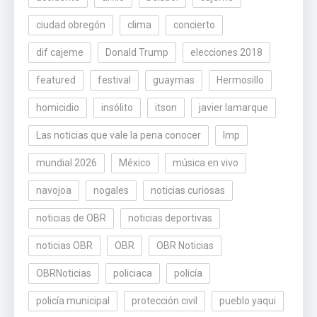
ciudad obregón
clima
concierto
dif cajeme
Donald Trump
elecciones 2018
featured
festival
guaymas
Hermosillo
homicidio
insólito
itson
javier lamarque
Las noticias que vale la pena conocer
lmp
mundial 2026
México
música en vivo
navojoa
nogales
noticias curiosas
noticias de OBR
noticias deportivas
noticias OBR
OBR
OBR Noticias
OBRNoticias
policiaca
policía
policía municipal
protección civil
pueblo yaqui