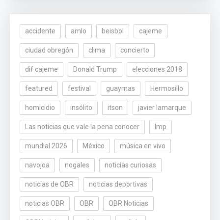
accidente
amlo
beisbol
cajeme
ciudad obregón
clima
concierto
dif cajeme
Donald Trump
elecciones 2018
featured
festival
guaymas
Hermosillo
homicidio
insólito
itson
javier lamarque
Las noticias que vale la pena conocer
lmp
mundial 2026
México
música en vivo
navojoa
nogales
noticias curiosas
noticias de OBR
noticias deportivas
noticias OBR
OBR
OBR Noticias