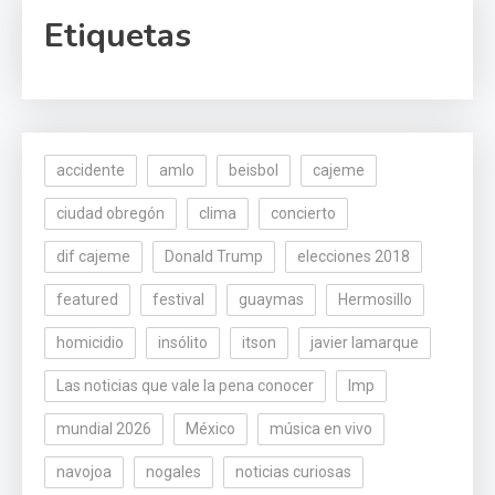
Etiquetas
accidente
amlo
beisbol
cajeme
ciudad obregón
clima
concierto
dif cajeme
Donald Trump
elecciones 2018
featured
festival
guaymas
Hermosillo
homicidio
insólito
itson
javier lamarque
Las noticias que vale la pena conocer
lmp
mundial 2026
México
música en vivo
navojoa
nogales
noticias curiosas