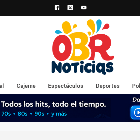
obrnoticias.com
obr noticias noticias, entretenimiento y 
al
Cajeme
Espectáculos
Deportes
Po