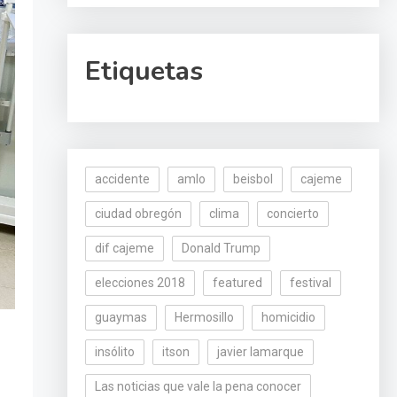
Etiquetas
accidente
amlo
beisbol
cajeme
ciudad obregón
clima
concierto
dif cajeme
Donald Trump
elecciones 2018
featured
festival
guaymas
Hermosillo
homicidio
insólito
itson
javier lamarque
Las noticias que vale la pena conocer