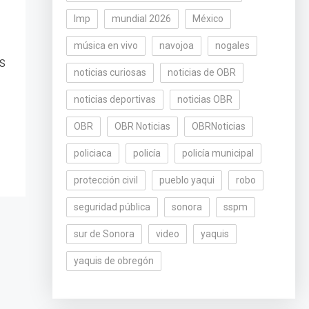
lmp
mundial 2026
México
música en vivo
navojoa
nogales
SS
noticias curiosas
noticias de OBR
noticias deportivas
noticias OBR
OBR
OBR Noticias
OBRNoticias
policiaca
policía
policía municipal
protección civil
pueblo yaqui
robo
seguridad pública
sonora
sspm
sur de Sonora
video
yaquis
yaquis de obregón