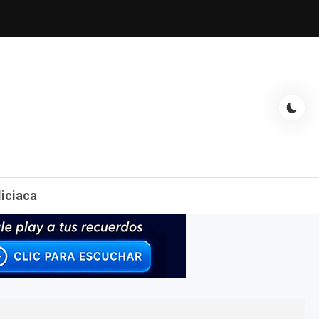
espectáculos, entrevistas con famosos, showbizz, podcast, chismes y
liciaca
mas