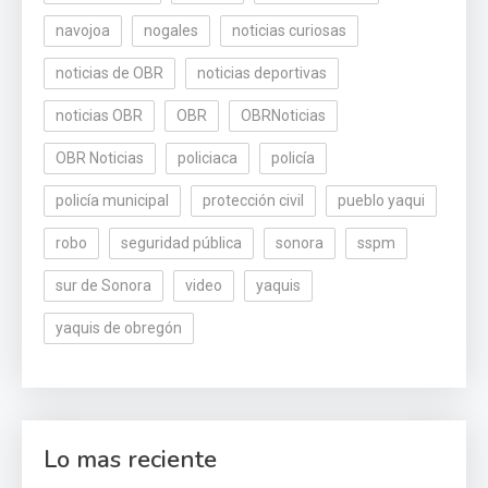
navojoa
nogales
noticias curiosas
noticias de OBR
noticias deportivas
noticias OBR
OBR
OBRNoticias
OBR Noticias
policiaca
policía
policía municipal
protección civil
pueblo yaqui
robo
seguridad pública
sonora
sspm
sur de Sonora
video
yaquis
yaquis de obregón
Lo mas reciente