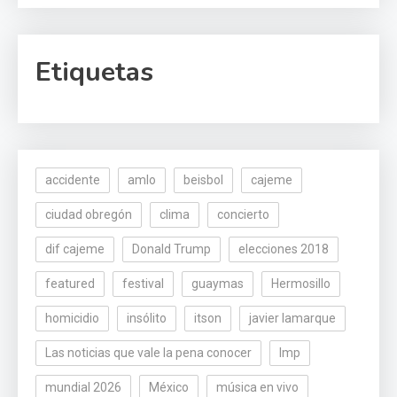
Etiquetas
accidente
amlo
beisbol
cajeme
ciudad obregón
clima
concierto
dif cajeme
Donald Trump
elecciones 2018
featured
festival
guaymas
Hermosillo
homicidio
insólito
itson
javier lamarque
Las noticias que vale la pena conocer
lmp
mundial 2026
México
música en vivo