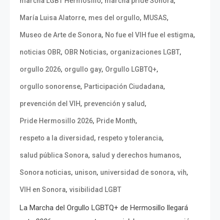
,
,
marcha LGBT Hermosillo
marcha pride Sonora
,
,
,
María Luisa Alatorre
mes del orgullo
MUSAS
,
,
Museo de Arte de Sonora
No fue el VIH fue el estigma
,
,
,
noticias OBR
OBR Noticias
organizaciones LGBT
,
,
,
orgullo 2026
orgullo gay
Orgullo LGBTQ+
,
,
orgullo sonorense
Participación Ciudadana
,
,
prevención del VIH
prevención y salud
,
,
Pride Hermosillo 2026
Pride Month
,
,
respeto a la diversidad
respeto y tolerancia
,
,
salud pública Sonora
salud y derechos humanos
,
,
,
,
Sonora noticias
unison
universidad de sonora
vih
,
VIH en Sonora
visibilidad LGBT
La Marcha del Orgullo LGBTQ+ de Hermosillo llegará