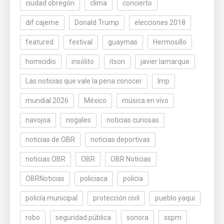
ciudad obregón
clima
concierto
dif cajeme
Donald Trump
elecciones 2018
featured
festival
guaymas
Hermosillo
homicidio
insólito
itson
javier lamarque
Las noticias que vale la pena conocer
lmp
mundial 2026
México
música en vivo
navojoa
nogales
noticias curiosas
noticias de OBR
noticias deportivas
noticias OBR
OBR
OBR Noticias
OBRNoticias
policiaca
policía
policía municipal
protección civil
pueblo yaqui
robo
seguridad pública
sonora
sspm