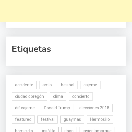
Etiquetas
accidente
amlo
beisbol
cajeme
ciudad obregón
clima
concierto
dif cajeme
Donald Trump
elecciones 2018
featured
festival
guaymas
Hermosillo
homicidio
insólito
itson
javier lamarque