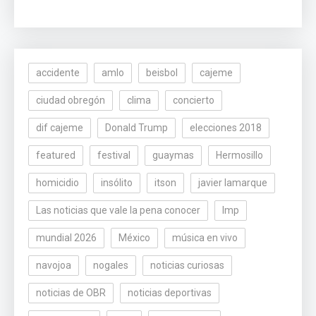
accidente
amlo
beisbol
cajeme
ciudad obregón
clima
concierto
dif cajeme
Donald Trump
elecciones 2018
featured
festival
guaymas
Hermosillo
homicidio
insólito
itson
javier lamarque
Las noticias que vale la pena conocer
lmp
mundial 2026
México
música en vivo
navojoa
nogales
noticias curiosas
noticias de OBR
noticias deportivas